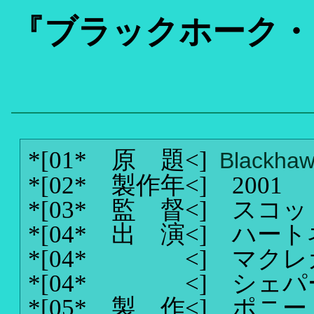
『ブラックホーク・
*[01* 原 題<]
Blackha
*[02* 製作年<]
2001
*[03* 監 督<]
スコッ
*[04* 出 演<]
ハート
*[04* <]
マクレ
*[04* <]
シェパ
*[05* 製 作<]
ポニー