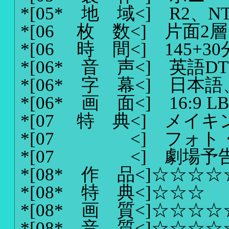
*[05* 地 域<]
R2、N
*[06 枚 数<]
片面2層
*[06 時 間<]
145+30
*[06* 音 声<]
英語DT
*[06* 字 幕<]
日本語
*[06* 画 面<]
16:9 L
*[07 特 典<]
メイキ
*[07 <]
フォト
*[07 <]
劇場予
*[08* 作 品<]
☆☆☆☆
*[08* 特 典<]
☆☆☆
*[08* 画 質<]
☆☆☆☆
*[08* 音 質<]
☆☆☆☆