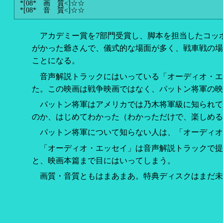
*[08* 画 質<]
☆☆
*[08* 音 質<]
☆☆
アカデミー賞を7部門受賞し、脚本を担当したコッ
がかった爺さんで、儀式的な場面が多く、戦車戦の場
ことになる。
音声解説トラックにはいっている「オーディオ・エ
た。この映画は戦争映画ではなく、パットン将軍の映
パットン将軍はアメリカでは乃木将軍級に知られてい
のか、はじめてわかった（わかっただけで、楽しめる
パットン将軍について知らない人は、「オーディオ
「オーディオ・エッセイ」は音声解説トラックで提
と、映画本篇まで目にはいってしまう。
画質・音質ともはまあまあ。特典ディスクはまだ未