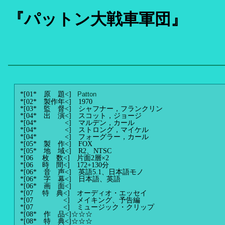
『パットン大戦車軍団』
*[01* 原 題<]
Patton
*[02* 製作年<]
1970
*[03* 監 督<]
シャフナー，フランクリン
*[04* 出 演<]
スコット，ジョージ
*[04* <]
マルデン，カール
*[04* <]
ストロング，マイケル
*[04* <]
フォーグラー，カール
*[05* 製 作<]
FOX
*[05* 地 域<]
R2、NTSC
*[06 枚 数<]
片面2層×2
*[06 時 間<]
172+130分
*[06* 音 声<]
英語5.1、日本語モノ
*[06* 字 幕<]
日本語、英語
*[06* 画 面<]
*[07 特 典<]
オーディオ・エッセイ
*[07 <]
メイキング、予告編
*[07 <]
ミュージック・クリップ
*[08* 作 品<]
☆☆☆
*[08* 特 典<]
☆☆☆