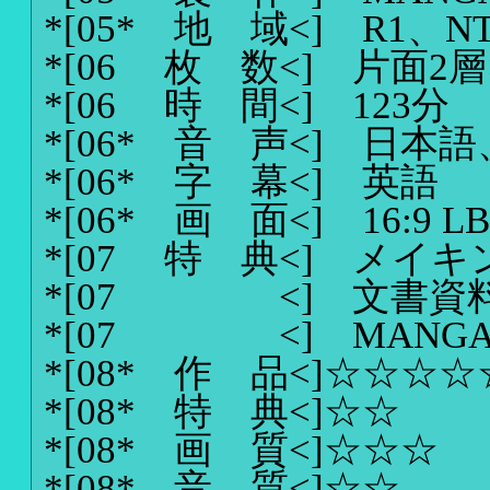
*[05* 地 域<]
R1、N
*[06 枚 数<]
片面2層
*[06 時 間<]
123分
*[06* 音 声<]
日本語
*[06* 字 幕<]
英語
*[06* 画 面<]
16:9 L
*[07 特 典<]
メイキ
*[07 <]
文書資
*[07 <]
MANG
*[08* 作 品<]
☆☆☆☆
*[08* 特 典<]
☆☆
*[08* 画 質<]
☆☆☆
*[08* 音 質<]
☆☆