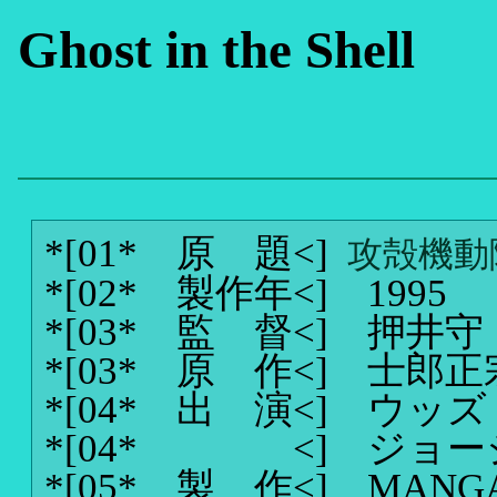
Ghost in the Shell
*[01* 原 題<]
攻殻機動
*[02* 製作年<]
1995
*[03* 監 督<]
押井守
*[03* 原 作<]
士郎正
*[04* 出 演<]
ウッズ
*[04* <]
ジョー
*[05* 製 作<]
MANG