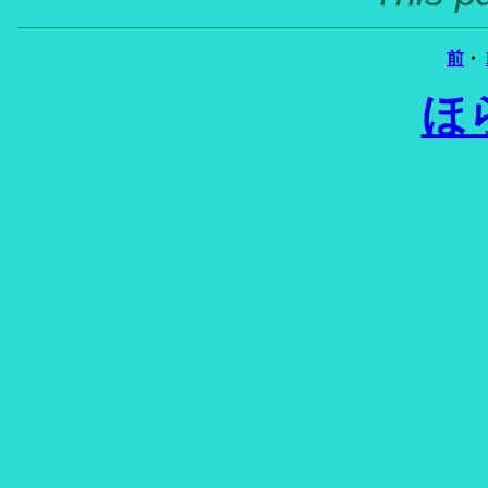
前
・
ほ