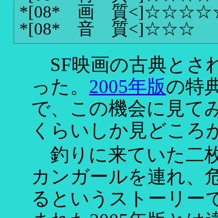
*[08* 画 質<]
☆☆☆☆
*[08* 音 質<]
☆☆☆
SF映画の古典とさ
った。
2005年版
の特
で、この機会に見て
くらいしか見どころ
釣りに来ていた二枚
カンガールを連れ、
るというストーリー