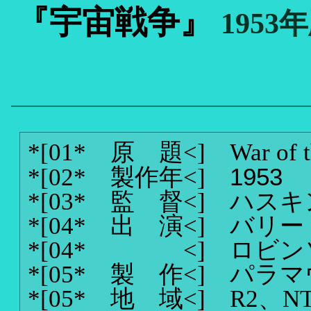
『宇宙戦争』
1953
*[01* 原 題<]
War of 
1953
*[02* 製作年<]
*[03* 監 督<]
ハスキ
*[04* 出 演<]
バリー
*[04* <]
ロビン
*[05* 製 作<]
パラマ
*[05* 地 域<]
R2、N