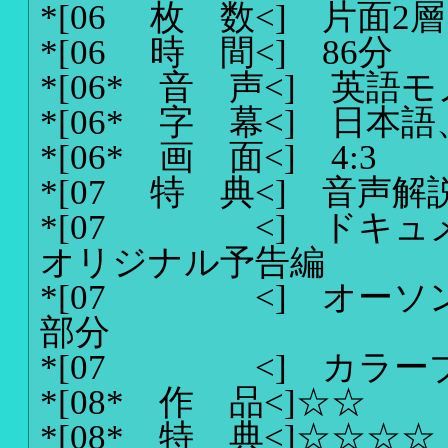
*[06 枚 数<]
片面2層
*[06 時 間<]
86分
*[06* 音 声<]
英語モ
*[06* 字 幕<]
日本語
*[06* 画 面<]
4:3
*[07 特 典<]
音声解
*[07 <]
ドキュ
オリジナル予告編
*[07 <]
オーソ
部分
*[07 <]
カラー
*[08* 作 品<]
☆☆
*[08* 特 典<]
☆☆☆☆