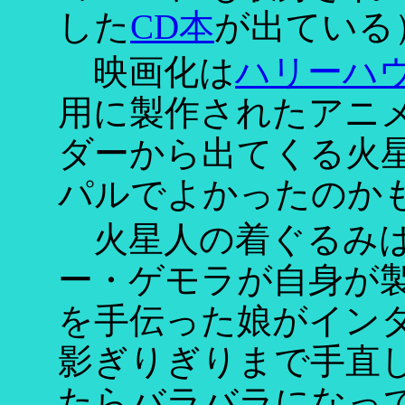
した
CD本
が出ている
映画化は
ハリーハ
用に製作されたアニ
ダーから出てくる火
パルでよかったのか
火星人の着ぐるみは
ー・ゲモラが自身が
を手伝った娘がイン
影ぎりぎりまで手直
たらバラバラになっ