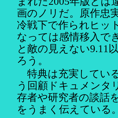
まれた2005年版と
画のノリだ。原作忠実
冷戦下で作られヒッ
なっては感情移入で
と敵の見えない9.1
ろう。
特典は充実している。「Th
う回顧ドキュメンタリ
存者や研究者の談話
をうまく伝えている