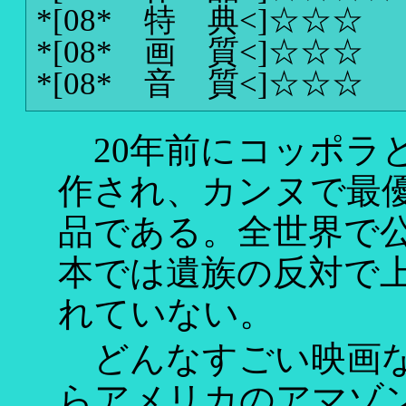
*[08* 特 典<]
☆☆☆
*[08* 画 質<]
☆☆☆
*[08* 音 質<]
☆☆☆
20年前にコッポラ
作され、カンヌで最
品である。全世界で
本では遺族の反対で上
れていない。
どんなすごい映画な
らアメリカのアマゾ