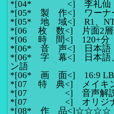
*[04* <]
李礼仙
*[05* 製 作<]
ワーナ
*[05* 地 域<]
R1、N
*[06 枚 数<]
片面2層
*[06 時 間<]
120+分
*[06* 音 声<]
日本語
*[06* 字 幕<]
日本語
ン語
*[06* 画 面<]
16:9 L
*[07 特 典<]
メイキング
*[07 <]
音声解
*[07 <]
オリジ
*[08* 作 品<]
☆☆☆☆