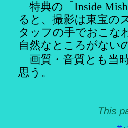
特典の「Inside M
ると、撮影は東宝の
タッフの手でおこな
自然なところがない
画質・音質とも当時
思う。
This p
前
・