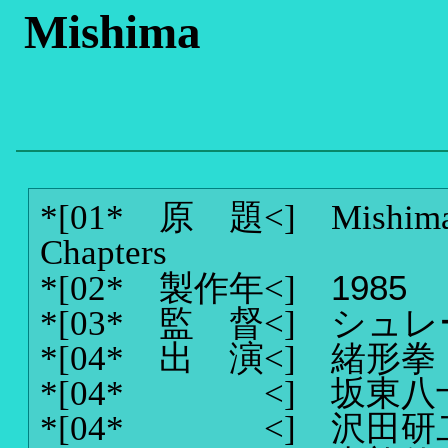
Mishima
*[01* 原 題<]
Mishima
Chapters
1985
*[02* 製作年<]
*[03* 監 督<]
シュレ
*[04* 出 演<]
緒形拳
*[04* <]
坂東八
*[04* <]
沢田研